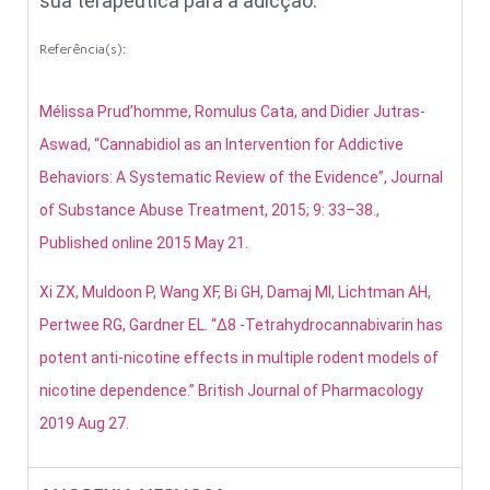
sua terapêutica para a adicção.
Referência(s):
Mélissa Prud’homme, Romulus Cata, and Didier Jutras-
Aswad, “Cannabidiol as an Intervention for Addictive
Behaviors: A Systematic Review of the Evidence”, Journal
of Substance Abuse Treatment, 2015; 9: 33–38.,
Published online 2015 May 21.
Xi ZX, Muldoon P, Wang XF, Bi GH, Damaj MI, Lichtman AH,
Pertwee RG, Gardner EL. “Δ8 -Tetrahydrocannabivarin has
potent anti-nicotine effects in multiple rodent models of
nicotine dependence.” British Journal of Pharmacology
2019 Aug 27.