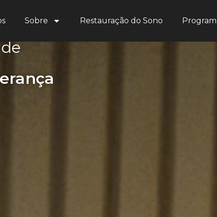
os
Sobre
Restauração do Sono
Programa
o vidas
 de
perança