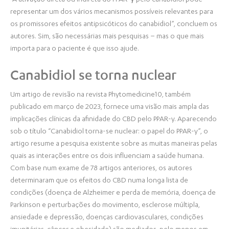
“A ativação direta ou indireta do PPAR-γ pelo canabidiol pode
representar um dos vários mecanismos possíveis relevantes para
os promissores efeitos antipsicóticos do canabidiol”, concluem os
autores. Sim, são necessárias mais pesquisas – mas o que mais
importa para o paciente é que isso ajude.
Canabidiol se torna nuclear
Um artigo de revisão na revista Phytomedicine10, também
publicado em março de 2023, fornece uma visão mais ampla das
implicações clínicas da afinidade do CBD pelo PPAR-y. Aparecendo
sob o título “Canabidiol torna-se nuclear: o papel do PPAR-y”, o
artigo resume a pesquisa existente sobre as muitas maneiras pelas
quais as interações entre os dois influenciam a saúde humana.
Com base num exame de 78 artigos anteriores, os autores
determinaram que os efeitos do CBD numa longa lista de
condições (doença de Alzheimer e perda de memória, doença de
Parkinson e perturbações do movimento, esclerose múltipla,
ansiedade e depressão, doenças cardiovasculares, condições