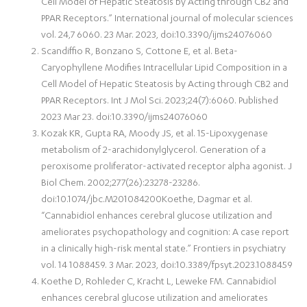
Cell Model of Hepatic Steatosis by Acting through CB2 and
PPAR Receptors.” International journal of molecular sciences
vol. 24,7 6060. 23 Mar. 2023, doi:10.3390/ijms24076060
Scandiffio R, Bonzano S, Cottone E, et al. Beta-
Caryophyllene Modifies Intracellular Lipid Composition in a
Cell Model of Hepatic Steatosis by Acting through CB2 and
PPAR Receptors. Int J Mol Sci. 2023;24(7):6060. Published
2023 Mar 23. doi:10.3390/ijms24076060
Kozak KR, Gupta RA, Moody JS, et al. 15-Lipoxygenase
metabolism of 2-arachidonylglycerol. Generation of a
peroxisome proliferator-activated receptor alpha agonist. J
Biol Chem. 2002;277(26):23278-23286.
doi:10.1074/jbc.M201084200Koethe, Dagmar et al.
“Cannabidiol enhances cerebral glucose utilization and
ameliorates psychopathology and cognition: A case report
in a clinically high-risk mental state.” Frontiers in psychiatry
vol. 14 1088459. 3 Mar. 2023, doi:10.3389/fpsyt.2023.1088459
Koethe D, Rohleder C, Kracht L, Leweke FM. Cannabidiol
enhances cerebral glucose utilization and ameliorates