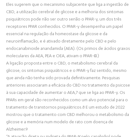
Eles sugerem que o mecanismo subjacente que liga a ingestão de
CBD, a utilização cerebral de glicose e a melhoria dos sintomas
psiquiátricos pode não ser outro senão o PPAR-y, um dos três
receptores PPAR conhecidos. O PPAR-y desempenha um papel
essencial na regulação da homeostase da glicose e da
neuroinflamação, e é ativado diretamente pelo CBD e pelo
endocanabinoide anandamida (AEA). (Os primos de ácidos graxos
moleculares da AEA, PEA e OEA, ativam o PPAR-α.)
A ligação proposta entre o CBD, o metabolismo cerebral da
glicose, os sintomas psiquiátricos e o PPAR-y faz sentido, mesmo
que ainda não tenha sido provada definitivamente. Pesquisas
anteriores associaram a eficácia do CBD no tratamento da psicose
à sua capacidade de aumentar o AEA,7 que se liga ao PPAR-y. Os
PPARs em geral são reconhecidos como um alvo potencial para o
tratamento de transtornos psiquiátricos.8 E um estudo de 2022
mostrou que o tratamento com CBD melhorou o metabolismo da
glicose e a memória num modelo de rato com doença de
Alzheimer.9