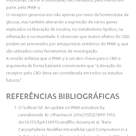
imunitárias, câncer e obesidade) são mediados, pelo menos em
parte, pelo PPAR-y.
O receptor gerencia isso não apenas por meio da homeostase da
glicose, mas também alterando a expressão de vários genes
implicados na liberação de insulina, no metabolismo lipídico, na
inflamação e na imunidade. E observam que muitos efeitos do CBD
podem ser prevenidos por antagonistas sintéticos do PPAR-y, que
são utilizados como ferramentas de investigação.
A revisão enfatiza que o PPAR-y é um alvo chave para o CBD e
argumenta de forma bastante convincente que “a ativação do
receptor pelo CBD deve ser considerada em todos os estudos
futuros”.
REFERÊNCIAS BIBLIOGRÁFICAS
O’Sullivan SE. An update on PPAR activation by
cannabinoids. Br J Pharmacol. 2016;173(12):1899-1910.
doi:10.1111/bph.13497Scandiffio, Rosaria et al. “Beta-
Caryophyllene Modifies Intracellular Lipid Composition in a