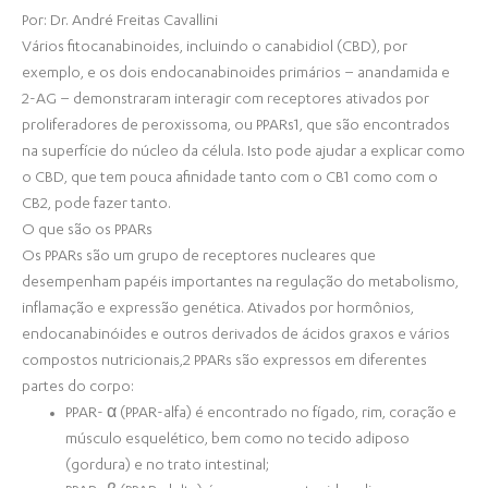
Por: Dr. André Freitas Cavallini
Vários fitocanabinoides, incluindo o canabidiol (CBD), por
exemplo, e os dois endocanabinoides primários – anandamida e
2-AG – demonstraram interagir com receptores ativados por
proliferadores de peroxissoma, ou PPARs1, que são encontrados
na superfície do núcleo da célula. Isto pode ajudar a explicar como
o CBD, que tem pouca afinidade tanto com o CB1 como com o
CB2, pode fazer tanto.
O que são os PPARs
Os PPARs são um grupo de receptores nucleares que
desempenham papéis importantes na regulação do metabolismo,
inflamação e expressão genética. Ativados por hormônios,
endocanabinóides e outros derivados de ácidos graxos e vários
compostos nutricionais,2 PPARs são expressos em diferentes
partes do corpo:
PPAR- α (PPAR-alfa) é encontrado no fígado, rim, coração e
músculo esquelético, bem como no tecido adiposo
(gordura) e no trato intestinal;