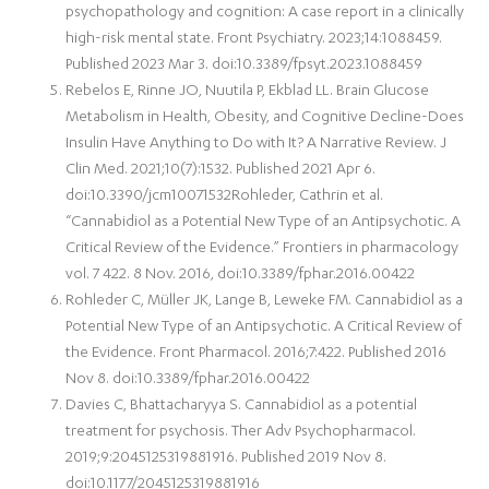
psychopathology and cognition: A case report in a clinically
high-risk mental state. Front Psychiatry. 2023;14:1088459.
Published 2023 Mar 3. doi:10.3389/fpsyt.2023.1088459
Rebelos E, Rinne JO, Nuutila P, Ekblad LL. Brain Glucose
Metabolism in Health, Obesity, and Cognitive Decline-Does
Insulin Have Anything to Do with It? A Narrative Review. J
Clin Med. 2021;10(7):1532. Published 2021 Apr 6.
doi:10.3390/jcm10071532Rohleder, Cathrin et al.
“Cannabidiol as a Potential New Type of an Antipsychotic. A
Critical Review of the Evidence.” Frontiers in pharmacology
vol. 7 422. 8 Nov. 2016, doi:10.3389/fphar.2016.00422
Rohleder C, Müller JK, Lange B, Leweke FM. Cannabidiol as a
Potential New Type of an Antipsychotic. A Critical Review of
the Evidence. Front Pharmacol. 2016;7:422. Published 2016
Nov 8. doi:10.3389/fphar.2016.00422
Davies C, Bhattacharyya S. Cannabidiol as a potential
treatment for psychosis. Ther Adv Psychopharmacol.
2019;9:2045125319881916. Published 2019 Nov 8.
doi:10.1177/2045125319881916