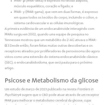
PPAR- β (PPAR-delta) é expresso no tecido adiposo,
músculo esquelético, coração e fígado; e
PPAR- y (PPAR-gama), que vem em duas formas, é expresso
em quase todos os tecidos do corpo, incluindo o cólon, o
sistema cardiovascular e as células imunológicas.
A primeira evidência de um endocanabinoide interagindo com
PPARs surgiu em 2002, quando uma equipe de pesquisa no
Tennessee mostrou que um metabólito do 2-AG ativava o PPAR-
α.3 Desde então, foram feitas muitas outras descobertas e os
receptores ativados por proliferadores de peroxissoma são agora
vistos como uma extensão do sistema endocanabinóide clássico
(SEC), o endocanabidoidoma, que será pauta para o próximo
artigo.
Psicose e Metabolismo da glicose
Um estudo de março de 2023 publicado na revista
Frontiers in
Psychiatry
4 sugere que o CBD pode atuar através de um receptor
PPAR para melhorar o metabolismo cerebral da glicose, cujas