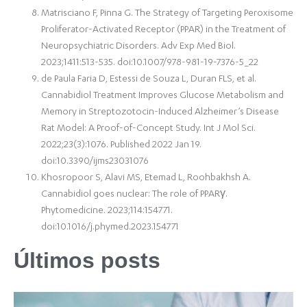
Matrisciano F, Pinna G. The Strategy of Targeting Peroxisome
Proliferator-Activated Receptor (PPAR) in the Treatment of
Neuropsychiatric Disorders. Adv Exp Med Biol.
2023;1411:513-535. doi:10.1007/978-981-19-7376-5_22
de Paula Faria D, Estessi de Souza L, Duran FLS, et al.
Cannabidiol Treatment Improves Glucose Metabolism and
Memory in Streptozotocin-Induced Alzheimer’s Disease
Rat Model: A Proof-of-Concept Study. Int J Mol Sci.
2022;23(3):1076. Published 2022 Jan 19.
doi:10.3390/ijms23031076
Khosropoor S, Alavi MS, Etemad L, Roohbakhsh A.
Cannabidiol goes nuclear: The role of PPARγ.
Phytomedicine. 2023;114:154771.
doi:10.1016/j.phymed.2023.154771
Últimos posts