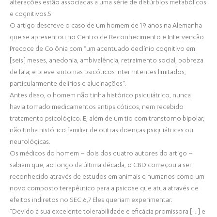
alterações estão associadas a uma série de distúrbios metabólicos
e cognitivos.5
O artigo descreve o caso de um homem de 19 anos na Alemanha
que se apresentou no Centro de Reconhecimento e Intervenção
Precoce de Colônia com “um acentuado declínio cognitivo em
[seis] meses, anedonia, ambivalência, retraimento social, pobreza
de fala; e breve sintomas psicóticos intermitentes limitados,
particularmente delírios e alucinações”.
Antes disso, o homem não tinha histórico psiquiátrico, nunca
havia tomado medicamentos antipsicóticos, nem recebido
tratamento psicológico. E, além de um tio com transtorno bipolar,
não tinha histórico familiar de outras doenças psiquiátricas ou
neurológicas.
Os médicos do homem – dois dos quatro autores do artigo –
sabiam que, ao longo da última década, o CBD começou a ser
reconhecido através de estudos em animais e humanos como um
novo composto terapêutico para a psicose que atua através de
efeitos indiretos no SEC.6,7 Eles queriam experimentar.
“Devido à sua excelente tolerabilidade e eficácia promissora […] e